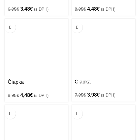
Pôvodná
Aktuálna
Pôvodná
Aktuálna
3,48
€
4,48
€
6,95
€
8,95
€
(s DPH)
(s DPH)
cena
cena
cena
cena
bola:
je:
bola:
je:
-50%
-50%
6,95€.
3,48€.
8,95€.
4,48€.
Čiapka
Čiapka
Pôvodná
Aktuálna
3,98
€
Pôvodná
Aktuálna
7,95
€
4,48
€
(s DPH)
8,95
€
(s DPH)
cena
cena
cena
cena
bola:
je:
bola:
je:
7,95€.
3,98€.
-50%
-50%
8,95€.
4,48€.