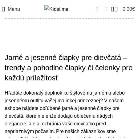
0
Menu
0,00
€
Pre dievčatá
Kategórie
Jarné a jesenné čiapky pre dievčatá –
trendy a pohodlné čiapky či čelenky pre
každú príležitosť
Hľadáte dokonalý doplnok ku štýlovému jarnému alebo
jesennému outfitu vašej malinkej princeznej? V našom
eshope nájdete obľúbené jarné a jesenné čiapky pre
dievčatá, ktoré nielenže dodajú oblečeniu nádych
elegancie, ale aj ochránia vaše dievčatko pred
nepriaznivým počasím. Pre našich zákazníkov sme