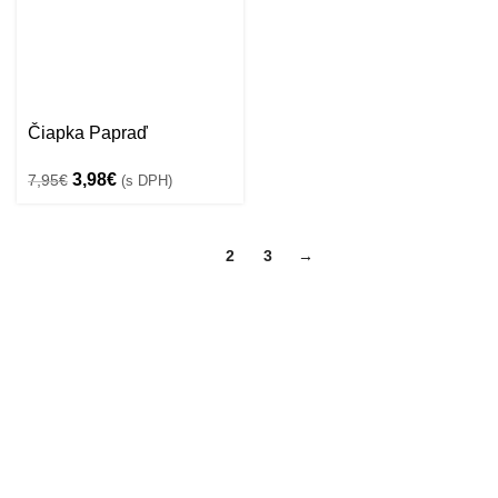
Čiapka Papraď
Pôvodná
Aktuálna
3,98
€
7,95
€
(s DPH)
cena
cena
bola:
je:
7,95€.
3,98€.
1
2
3
→