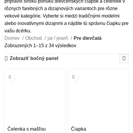
pripravili širokú ponuku dievčenských čiapok a čeleniek v
rôznych farebných a dizajnových variantoch pre rôzne
vekové kategórie. Vyberte si medzi tradičnými modelmi
alebo inovatívnymi dizajnmi a nájdite tú správnu čiapku pre
vašu dcérku.
Domov
Obchod
jar / jeseň
Pre dievčatá
Zobrazených 1–15 z 34 výsledkov
Zobraziť bočný panel
-50%
-50%
Čelenka s mašľou
Čiapka