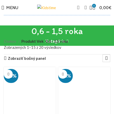
0
MENU
0,00
€
0,6 - 1,5 roka
Kategórie
Domov
Produkt Vek
0,6 - 1,5 roka
Zobrazených 1–15 z 20 výsledkov
Zobraziť bočný panel
-50%
-50%