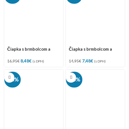
Čiapka s brmbolcom a
Čiapka s brmbolcom a
golierom, veľ. 44-48
golierom, veľ. 44-48
Pôvodná
Aktuálna
Pôvodná
Aktuálna
7,48
€
8,48
€
14,95
€
16,95
€
(s DPH)
(s DPH)
cena
cena
cena
cena
bola:
je:
bola:
je:
14,95€.
7,48€.
16,95€.
8,48€.
-50%
-50%