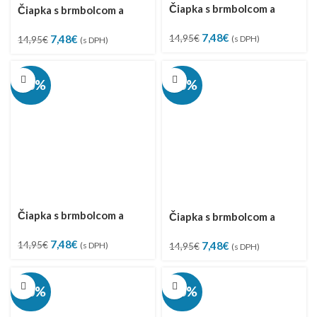
Čiapka s brmbolcom a
Čiapka s brmbolcom a
golierom, veľ. 44-48
golierom, veľ. 44-48
Pôvodná
Aktuálna
7,48
€
Pôvodná
Aktuálna
7,48
€
14,95
€
(s DPH)
14,95
€
(s DPH)
cena
cena
cena
cena
bola:
je:
bola:
je:
14,95€.
7,48€.
14,95€.
7,48€.
-50%
-50%
Čiapka s brmbolcom a
Čiapka s brmbolcom a
golierom, veľ. 44-48
golierom, veľ. 44-48
Pôvodná
Aktuálna
7,48
€
Pôvodná
Aktuálna
7,48
€
14,95
€
(s DPH)
14,95
€
(s DPH)
cena
cena
cena
cena
bola:
je:
bola:
je:
14,95€.
7,48€.
14,95€.
7,48€.
-50%
-50%