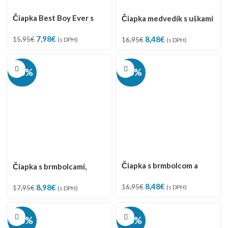
Čiapka Best Boy Ever s
Čiapka medvedík s uškami
brmbolcom a golierom,
a golierom, veľ. 44-48
Pôvodná
Aktuálna
Pôvodná
Aktuálna
7,98
€
8,48
€
veľ. 44-48
15,95
€
16,95
€
(s DPH)
(s DPH)
cena
cena
cena
cena
bola:
je:
bola:
je:
15,95€.
7,98€.
16,95€.
8,48€.
-50%
-50%
Čiapka s brmbolcom a
Čiapka s brmbolcami,
golierom, veľ. 44-48
mašličkou a golierom, veľ.
Pôvodná
Aktuálna
8,48
€
Pôvodná
Aktuálna
16,95
€
8,98
€
(s DPH)
44-48
17,95
€
(s DPH)
cena
cena
cena
cena
bola:
je:
bola:
je:
16,95€.
8,48€.
17,95€.
8,98€.
-50%
-50%