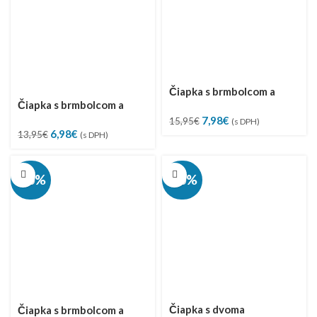
Čiapka s brmbolcom a
Čiapka s brmbolcom a
šálikom, veľ. 44-48
Pôvodná
Aktuálna
šálikom, veľ. 44-48
7,98
€
15,95
€
(s DPH)
Pôvodná
Aktuálna
6,98
€
cena
cena
13,95
€
(s DPH)
cena
cena
bola:
je:
bola:
je:
15,95€.
7,98€.
13,95€.
6,98€.
-50%
-50%
Čiapka s dvoma
Čiapka s brmbolcom a