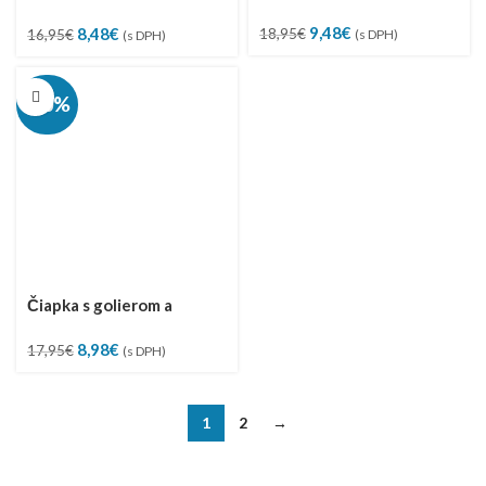
brmbolcami, zajačikom a
šatkou, veľ. 44-48
Pôvodná
Aktuálna
9,48
€
Pôvodná
Aktuálna
golierom, veľ. 44-48
8,48
€
18,95
€
(s DPH)
16,95
€
(s DPH)
cena
cena
cena
cena
bola:
je:
bola:
je:
18,95€.
9,48€.
16,95€.
8,48€.
-50%
Čiapka s golierom a
jedným brmbolcom, veľ.
Pôvodná
Aktuálna
8,98
€
44-48
17,95
€
(s DPH)
cena
cena
bola:
je:
17,95€.
8,98€.
1
2
→