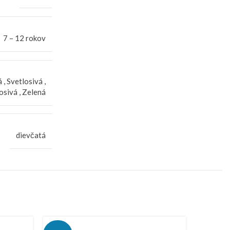
7 – 12 rokov
á
,
Svetlosivá
,
osivá
,
Zelená
dievčatá