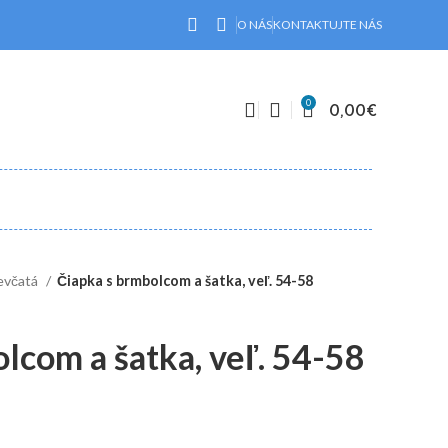
O NÁS
KONTAKTUJTE NÁS
0
0,00
€
evčatá
Čiapka s brmbolcom a šatka, veľ. 54-58
lcom a šatka, veľ. 54-58