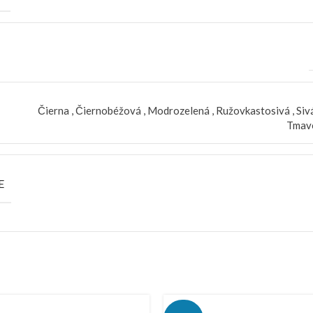
Čierna
,
Čiernobéžová
,
Modrozelená
,
Ružovkastosivá
,
Siv
Tmav
E