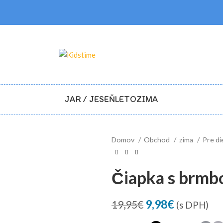
JAR / JESEŇ
LETO
ZIMA
Domov
Obchod
zima
Pre di
Čiapka s brmbo
Pôvodná
Aktuálna
9,98
€
19,95
€
(s DPH)
cena
cena