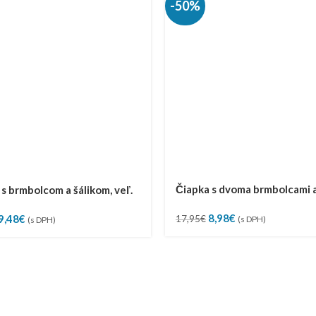
-50%
Čiapka s dvoma brmbolcami 
s brmbolcom a šálikom, veľ.
šálikom, veľ. 44-46
Pôvodná
Aktuálna
Pôvodná
Aktuálna
8,98
€
9,48
€
17,95
€
(s DPH)
(s DPH)
cena
cena
cena
cena
bola:
je:
bola:
je:
17,95€.
8,98€.
18,95€.
9,48€.