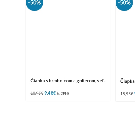
-50%
-50%
Čiapka s brmbolcom a golierom, veľ.
Čiapka 
50-52
50-52
Pôvodná
Aktuálna
9,48
€
18,95
€
(s DPH)
18,95
€
cena
cena
bola:
je:
18,95€.
9,48€.