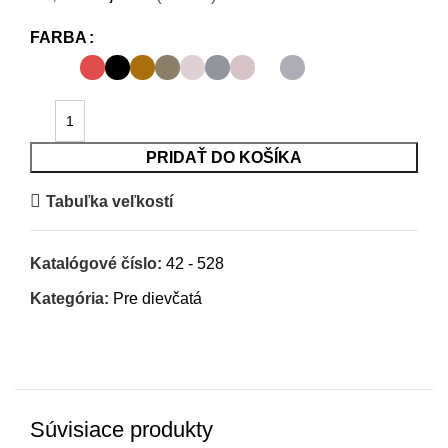
cena
cena
bola:
je:
FARBA
19,95€.
9,98€.
PRIDAŤ DO KOŠÍKA
Tabuľka veľkostí
Katalógové číslo:
42 - 528
Kategória:
Pre dievčatá
Súvisiace produkty